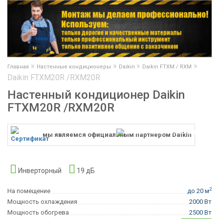
»
»
»
»
Главная
Настенные кондиционеры
Daikin
Daikin FTXM / RXM
Daikin FTXM20R /RXM20R
Настенный кондиционер Daikin
FTXM20R /RXM20R
мы являемся официальным партнером Daikin
Инверторный
19 дБ
2
На помещение
до 20 м
Мощность охлаждения
2000 Вт
Мощность обогрева
2500 Вт