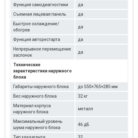
Функция самодиагностики
да
Съемная лицевая панель
да
Быстрое охлаждение/
да
обогрев
Функция авторестарта
да
Непрерывное перемещение
да
заслонок
Технические
характеристики наружного
блока
Габариты наружного блока
до 550×765×285 мм
Вес наружного блока
32 кг
Материал корпуса
металл
наружного блока
Максимальный уровень
46 дБ
шума наружного блока
Тип хладагента
32