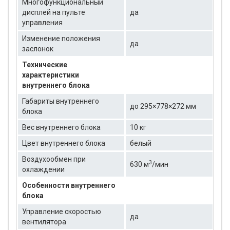
Многофункциональный
дисплей на пульте
да
управления
Изменение положения
да
заслонок
Технические
характеристики
внутреннего блока
Габариты внутреннего
до 295×778×272 мм
блока
Вес внутреннего блока
10 кг
Цвет внутреннего блока
белый
Воздухообмен при
3
630 м
/мин
охлаждении
Особенности внутреннего
блока
Управление скоростью
да
вентилятора