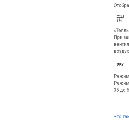
Отобра
«Теплы
При за
вентил
воздух
Режим
Режим 
35 до 6
Что та