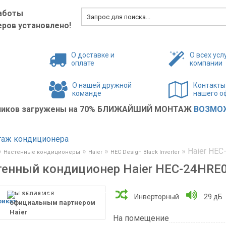
аботы
ров установлено!
О доставке и
О всех усл
оплате
компании
О нашей дружной
Контакты
команде
нашего о
жников загружены на 70% БЛИЖАЙШИЙ МОНТАЖ
ВОЗМОЖ
»
»
»
»
Haier HEC
Настенные кондиционеры
Haier
HEC Design Black Inverter
енный кондиционер Haier HEC-24HRE0
мы являемся
Инверторный
29 дБ
официальным партнером
Haier
На помещение