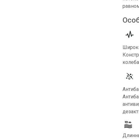
равном
Осо
Широки
Констр
колеба
Антиба
Антиба
антиви
дезакт
Длинн