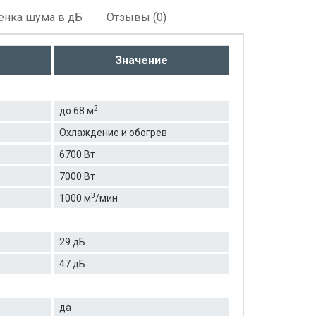
енка шума в дБ
Отзывы (0)
Значение
2
до 68 м
Охлаждение и обогрев
6700 Вт
7000 Вт
3
1000 м
/мин
29 дБ
47 дБ
да