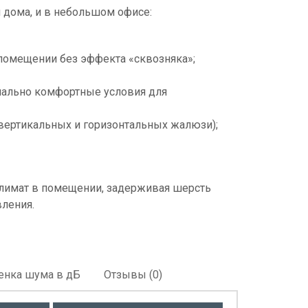
и дома, и в небольшом офисе:
помещении без эффекта «сквозняка»;
мально комфортные условия для
вертикальных и горизонтальных жалюзи);
лимат в помещении, задерживая шерсть
вления.
енка шума в дБ
Отзывы (0)