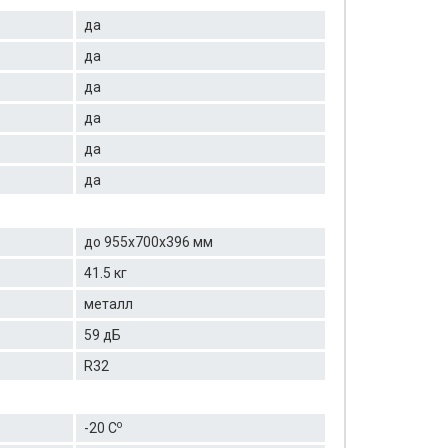
да
да
да
да
да
да
до 955x700x396 мм
41.5 кг
металл
59 дБ
R32
о
-20 C