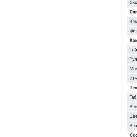
Эк
Оч
Воз
Фил
Ком
Тай
Пул
Мно
Изм
Тех
Габ
Вес
Цве
Воз
Осо