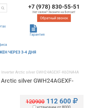
+7 (978) 830-55-51
Нет связи? Звоните на Вотсап!
Обратный звонок
угах
Гарантия
фиса
ЕН ЧЕРЕЗ 3-4 ДНЯ
r Inverter Arctic silver GWH24AGEXF-K6DNA4A
 Arctic silver GWH24AGEXF-
112 600
120900
установим от 8000