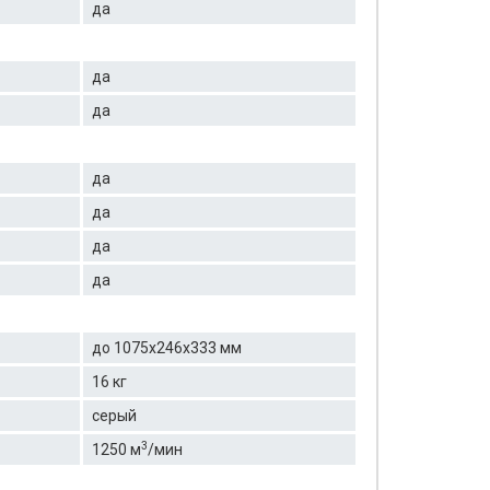
да
да
да
да
да
да
да
до 1075х246х333 мм
16 кг
серый
3
1250 м
/мин