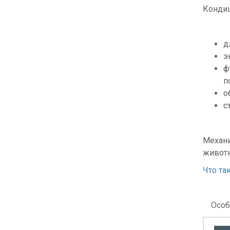
Кондиц
д
э
ф
п
о
с
Механи
животн
Что та
Особ