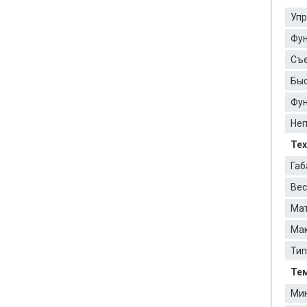
Упр
Фун
Съе
Быс
Фун
Неп
Тех
Габ
Вес
Мат
Мак
Тип
Тем
Мин