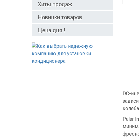
Хиты продаж
Новинки товаров
Цена дня !
DC-инв
зависи
колеба
Pular 
минима
фреоно