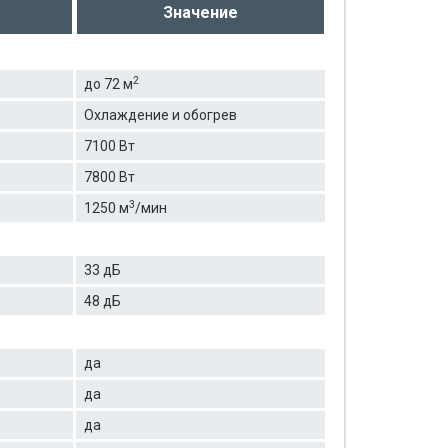
Значение
2
до 72 м
Охлаждение и обогрев
7100 Вт
7800 Вт
3
1250 м
/мин
33 дБ
48 дБ
да
да
да