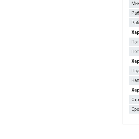
Мин
Раб
Раб
Хар
Пот
Пот
Хар
По
Нап
Хар
Стр
Сро