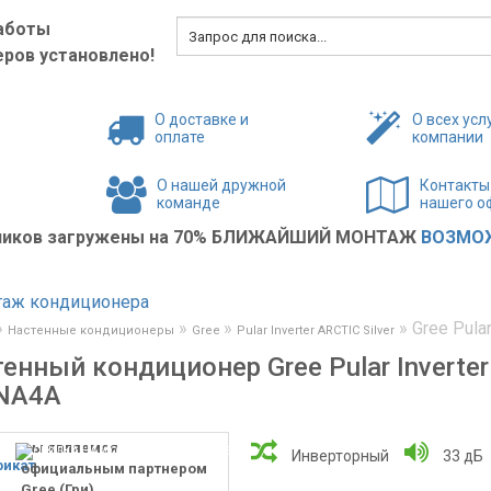
аботы
ров установлено!
О доставке и
О всех усл
оплате
компании
О нашей дружной
Контакты
команде
нашего о
жников загружены на 70% БЛИЖАЙШИЙ МОНТАЖ
ВОЗМОЖ
»
»
»
»
Gree Pula
Настенные кондиционеры
Gree
Pular Inverter ARCTIC Silver
енный кондиционер Gree Pular Inverter
NA4A
мы являемся
Инверторный
33 дБ
официальным партнером
Gree (Гри)