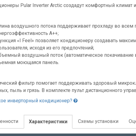
ионеры Pular Inverter Arctic создадут комфортный климат 
лина воздушного потока поддерживает прохладу во всем 
нергоэффективность А++;
ункция «I Feel» позволяет кондиционеру создавать макси
ользователя, исходя из его предпочтений;
бъемный воздушный поток (автоматическое покачивание 
ъемная моющаяся панель.
ческий фильтр помогает поддерживать здоровый микрок
ых, пыль и грязь. В комплекте пульт дистанционного упра
кое инверторный кондиционер?
енности
Схемы установки
Оц
Характеристики