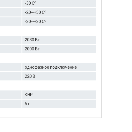
о
-30 C
о
-20~+50 C
о
-30~+30 C
2030 Вт
2000 Вт
однофазное подключение
220 В
КНР
5 г