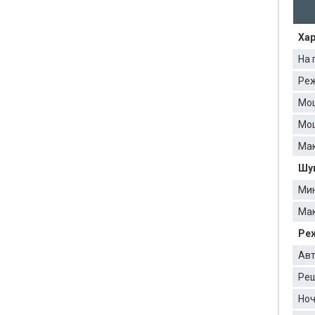
Хар
На 
Реж
Мо
Мощ
Мак
Шум
Мин
Мак
Ре
Авт
Реш
Ноч