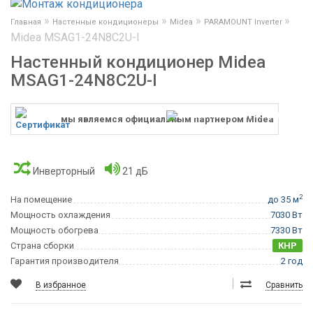
»
»
»
»
Главная
Настенные кондиционеры
Midea
PARAMOUNT Inverter
Midea MSAG1-24N8C2U-I
Настенный кондиционер Midea
MSAG1-24N8C2U-I
мы являемся официальным партнером Midea
Инверторный
21 дБ
2
На помещение
до 35 м
Мощность охлаждения
7030 Вт
Мощность обогрева
7330 Вт
Страна сборки
КНР
Гарантия производителя
2 год
В избранное
Сравнить