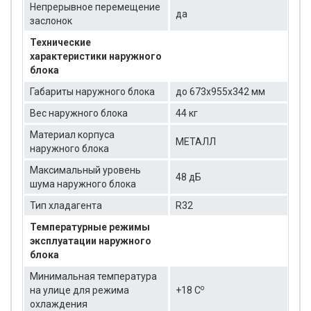
Непрерывное перемещение
да
заслонок
Технические
характеристики наружного
блока
Габариты наружного блока
до 673x955x342 мм
Вес наружного блока
44 кг
Материал корпуса
МЕТАЛЛ
наружного блока
Максимальный уровень
48 дБ
шума наружного блока
Тип хладагента
R32
Температурные режимы
эксплуатации наружного
блока
Минимальная температура
о
на улице для режима
+18 C
охлаждения