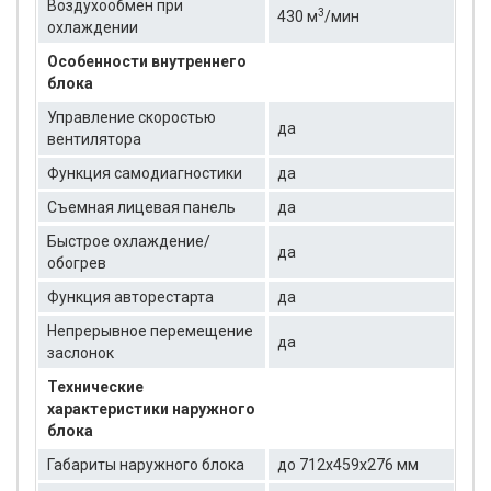
Воздухообмен при
3
430 м
/мин
охлаждении
Особенности внутреннего
блока
Управление скоростью
да
вентилятора
Функция самодиагностики
да
Съемная лицевая панель
да
Быстрое охлаждение/
да
обогрев
Функция авторестарта
да
Непрерывное перемещение
да
заслонок
Технические
характеристики наружного
блока
Габариты наружного блока
до 712x459x276 мм