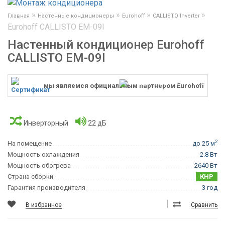
»
»
»
»
Главная
Настенные кондиционеры
Eurohoff
CALLISTO Inverter
Eurohoff CALLISTO EM-09I
Настенный кондиционер Eurohoff
CALLISTO EM-09I
мы являемся официальным партнером Eurohoff
Инверторный
22 дБ
2
На помещение
до 25 м
Мощность охлаждения
2.8 Вт
Мощность обогрева
2640 Вт
Страна сборки
КНР
Гарантия производителя
3 год
В избранное
Сравнить