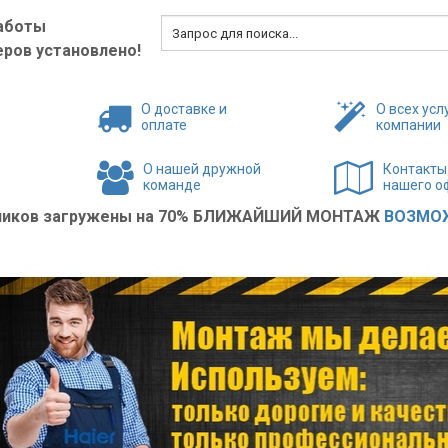
аботы
ров установлено!
О доставке и
О всех усл
оплате
компании
О нашей дружной
Контакты
команде
нашего о
жников загружены на 70% БЛИЖАЙШИЙ МОНТАЖ
ВОЗМОЖ