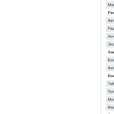
Мак
Ре
Авт
Реш
Ноч
Эк
Оч
Воз
Фил
Ком
Тай
Пул
Мно
Изм