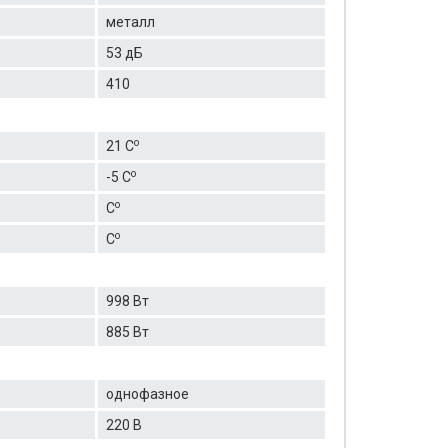
металл
53 дБ
410
о
21 C
о
-5 C
о
C
о
C
998 Вт
885 Вт
однофазное
220 В