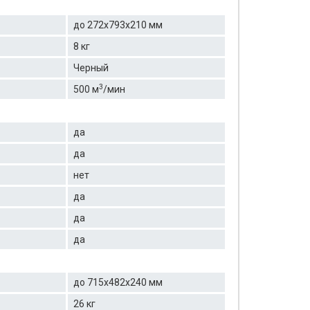
до 272х793х210 мм
8 кг
Черный
3
500 м
/мин
да
да
нет
да
да
да
до 715x482x240 мм
26 кг