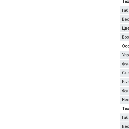
Тех
Габ
Вес
Цве
Воз
Осо
Упр
Фун
Съе
Быс
Фун
Неп
Тех
Габ
Вес