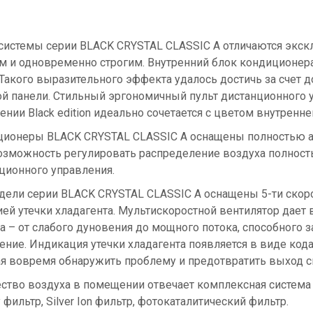
системы серии BLACK CRYSTAL CLASSIC A отличаются эк
 и одновременно строгим. Внутренний блок кондиционер
 Такого выразительного эффекта удалось достичь за счет д
й панели. Стильный эргономичный пульт дистанционного
ении Black edition идеально сочетается с цветом внутренн
ионеры BLACK CRYSTAL CLASSIC A оснащены полностью ав
озможность регулировать распределение воздуха полнос
ционного управления.
дели серии BLACK CRYSTAL CLASSIC A оснащены 5-ти скор
ей утечки хладагента. Мультискоростной вентилятор дает
а – от слабого дуновения до мощного потока, способного 
ние. Индикация утечки хладагента появляется в виде кода
я вовремя обнаружить проблему и предотвратить выход сп
ество воздуха в помещении отвечает комплексная система 
 фильтр, Silver Ion фильтр, фотокаталитический фильтр.