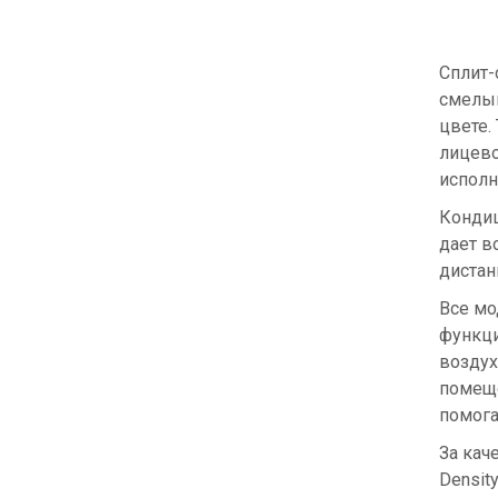
Сплит-
смелым
цвете.
лицево
исполн
Кондиц
дает в
дистан
Все мо
функци
воздух
помеще
помога
За кач
Density