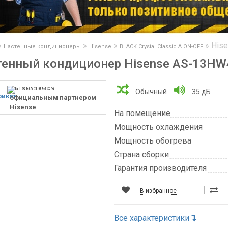
»
»
»
»
His
Настенные кондиционеры
Hisense
BLACK Crystal Classic A ON-OFF
тенный кондиционер Hisense AS-13H
мы являемся
Обычный
35 дБ
официальным партнером
Hisense
На помещение
Мощность охлаждения
Мощность обогрева
Страна сборки
Гарантия производителя
В избранное
Все характеристики