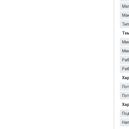
Мат
Мак
Тип
Тем
Мин
Мин
Раб
Раб
Хар
Пот
Пот
Хар
По
Нап