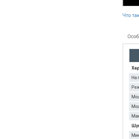
Что та
Особ
Хар
На 
Реж
Мо
Мощ
Мак
Шум
Мин