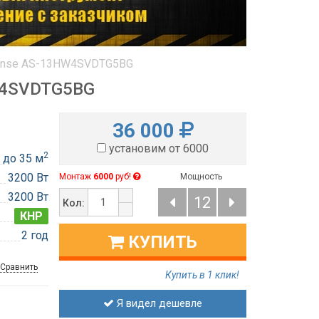
ense AS-13HW4SVDTG5ВG
W4SVDTG5ВG
36 000
установим от 6000
2
до 35 м
3200 Вт
Монтаж
6000
руб!
Мощность
3200 Вт
12
Кол:
КНР
2 год
КУПИТЬ
Сравнить
Купить в 1 клик!
Я видел дешевле