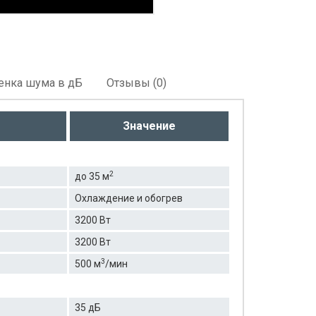
енка шума в дБ
Отзывы (0)
Значение
2
до 35 м
Охлаждение и обогрев
3200 Вт
3200 Вт
3
500 м
/мин
35 дБ