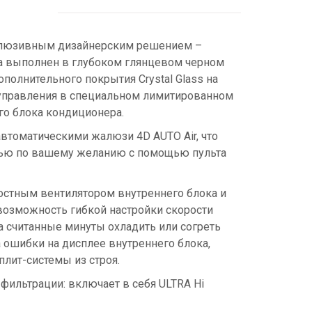
склюзивным дизайнерским решением –
а выполнен в глубоком глянцевом черном
ополнительного покрытия Crystal Glass на
 управления в специальном лимитированном
его блока кондиционера.
томатическими жалюзи 4D AUTO Air, что
тью по вашему желанию с помощью пульта
остным вентилятором внутреннего блока и
 возможность гибкой настройки скорости
за считанные минуты охладить или согреть
 ошибки на дисплее внутреннего блока,
лит-системы из строя.
фильтрации: включает в себя ULTRA Hi