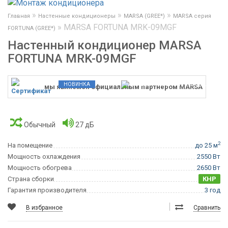
»
»
»
Главная
Настенные кондиционеры
MARSA (GREE*)
MARSA серия
»
MARSA FORTUNA MRK-09MGF
FORTUNA (GREE*)
Настенный кондиционер MARSA
FORTUNA MRK-09MGF
НОВИНКА
мы являемся официальным партнером MARSA
Обычный
27 дБ
2
На помещение
до 25 м
Мощность охлаждения
2550 Вт
Мощность обогрева
2650 Вт
Страна сборки
КНР
Гарантия производителя
3 год
В избранное
Сравнить