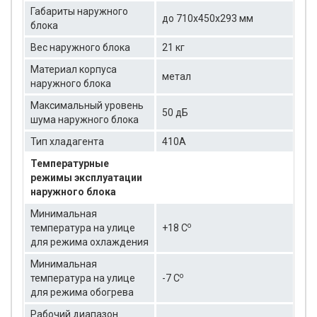
Габариты наружного
до 710x450x293 мм
блока
Вес наружного блока
21 кг
Материал корпуса
метал
наружного блока
Максимальный уровень
50 дБ
шума наружного блока
Тип хладагента
410А
Температурные
режимы эксплуатации
наружного блока
Минимальная
о
температура на улице
+18 C
для режима охлаждения
Минимальная
о
температура на улице
-7 C
для режима обогрева
Рабочий диапазон