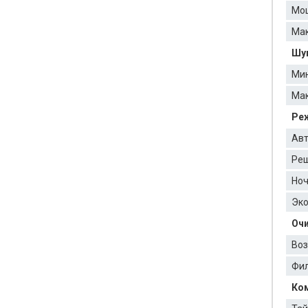
Мощ
Мак
Шум
Мин
Мак
Ре
Авт
Реш
Ноч
Эк
Оч
Воз
Фил
Ком