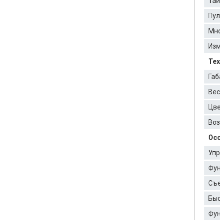
Тай
Пул
Мно
Изм
Тех
Габ
Вес
Цве
Воз
Осо
Упр
Фун
Съе
Быс
Фун