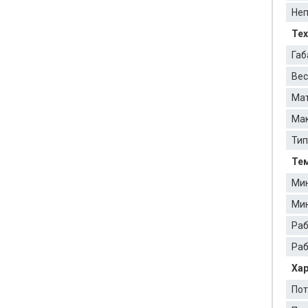
Неп
Тех
Габ
Вес
Мат
Мак
Тип
Тем
Мин
Мин
Раб
Раб
Хар
Пот