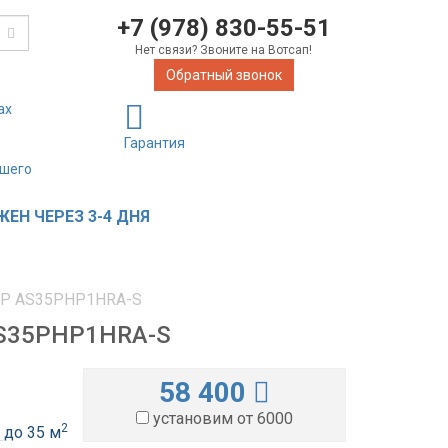
+7 (978) 830-55-51
Нет связи? Звоните на Вотсап!
Обратный звонок
ах
Гарантия
ашего
ЕН ЧЕРЕЗ 3-4 ДНЯ
r HP AS35PHP1HRA-S
 AS35PHP1HRA-S
58 400
установим от 6000
2
до 35 м