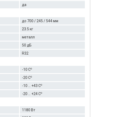
да
до 700 / 245 / 544 мм
23.5 кг
металл
50 дБ
R32
о
-10 C
о
-20 C
о
-10 ... +43 C
о
-20 ... +24 C
1180 Вт