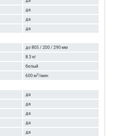
да
да
да
да
до 805 / 200 / 290 мм
8.3 кг
белый
3
600 м
/мин
да
да
да
да
да