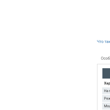
Что та
Особ
Хар
На 
Реж
Мо