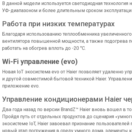
В данной модели используется светодиодная технология 
УФ-диапазоном и более длительным сроком эксплуатаци
Работа при низких температурах
Благодаря использованию теплообменника увеличенного 
вентилятора повышенной мощности, а также подогрева п
работать на обогрев вплоть до -20 °С.
Wi-Fi управление (evo)
Новая IoT экосистема evo от Haier позволяет удаленно уп
и другой совместимой бытовой техникой Haier. Управлен
приложение evo.
Управление кондиционерами Haier че
Два года назад по версии BrandZ™ Haier вновь вошел в т
Пройдя путь от отдельных продуктов до сценария «умного
экосистеме IoT, Haier завоевал признание пользователей
новый этап погружения в среду умного дома, элементы к