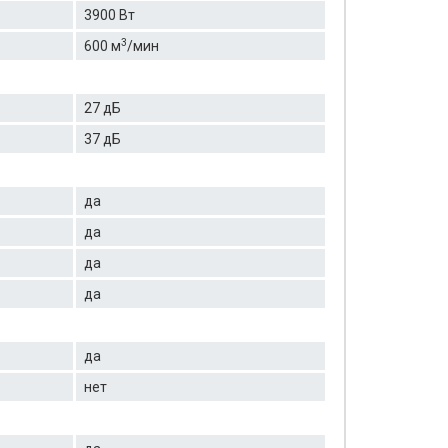
3900 Вт
3
600 м
/мин
27 дБ
37 дБ
да
да
да
да
да
нет