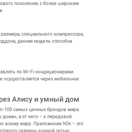
нового поколения, с более широким
и.
размера, специального компрессора,
оддона, данная модель способна
равлять по Wi-Fi кондиционерами
ие осуществляется через мобильное
рез Алису и умный дом
оп-100 самых ценных брендов мира.
 дома», а от него – к передовой
 по всему миру. Приложение hOn – это
оторого связаны единой сетью.