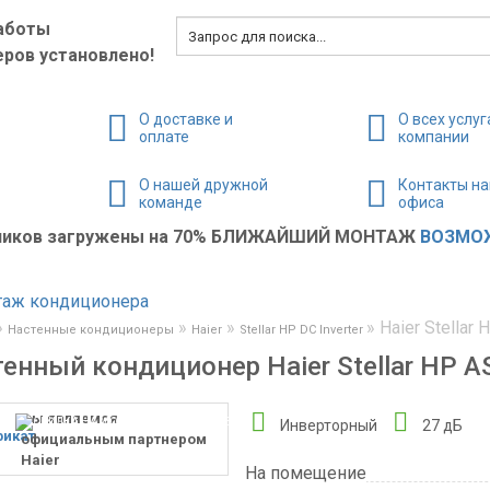
аботы
ров установлено!
О доставке и
О всех услуг
оплате
компании
О нашей дружной
Контакты н
команде
офиса
жников загружены на 70% БЛИЖАЙШИЙ МОНТАЖ
ВОЗМОЖ
»
»
»
»
Haier Stella
Настенные кондиционеры
Haier
Stellar HP DC Inverter
енный кондиционер Haier Stellar HP
мы являемся
Инверторный
27 дБ
официальным партнером
Haier
На помещение