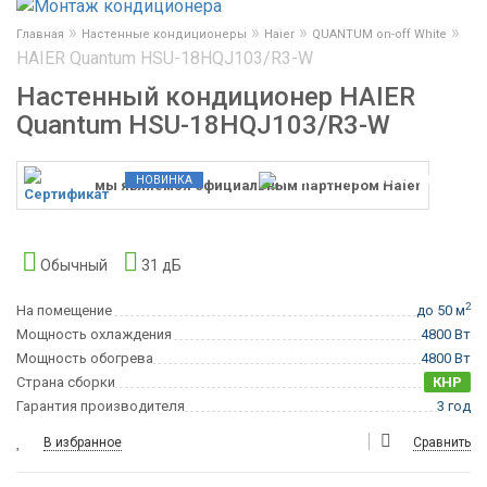
»
»
»
»
Главная
Настенные кондиционеры
Haier
QUANTUM on-off White
HAIER Quantum HSU-18HQJ103/R3-W
Настенный кондиционер HAIER
Quantum HSU-18HQJ103/R3-W
НОВИНКА
мы являемся официальным партнером Haier
Обычный
31 дБ
2
На помещение
до 50 м
Мощность охлаждения
4800 Вт
Мощность обогрева
4800 Вт
Страна сборки
КНР
Гарантия производителя
3 год
В избранное
Сравнить