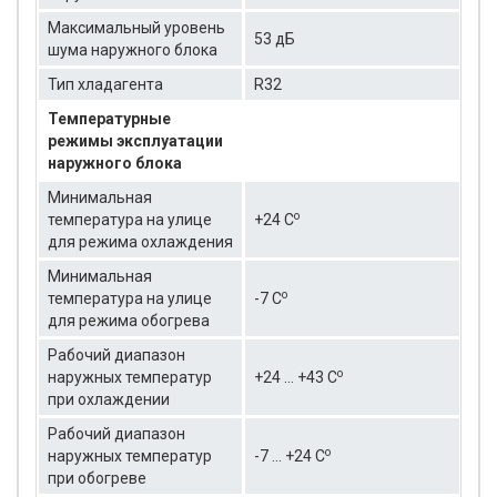
Максимальный уровень
53 дБ
шума наружного блока
Тип хладагента
R32
Температурные
режимы эксплуатации
наружного блока
Минимальная
о
температура на улице
+24 C
для режима охлаждения
Минимальная
о
температура на улице
-7 C
для режима обогрева
Рабочий диапазон
о
наружных температур
+24 ... +43 C
при охлаждении
Рабочий диапазон
о
наружных температур
-7 ... +24 C
при обогреве