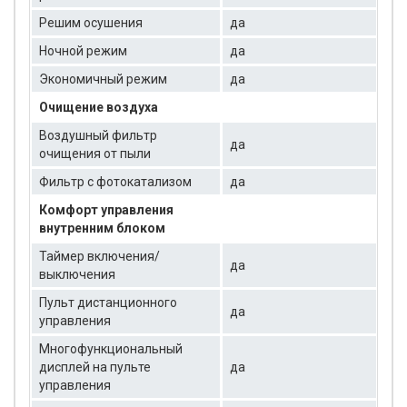
Решим осушения
да
Ночной режим
да
Экономичный режим
да
Очищение воздуха
Воздушный фильтр
да
очищения от пыли
Фильтр с фотокатализом
да
Комфорт управления
внутренним блоком
Таймер включения/
да
выключения
Пульт дистанционного
да
управления
Многофункциональный
дисплей на пульте
да
управления