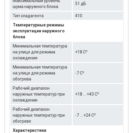
Максимальный уровень
51 дБ
шума наружного блока
Тип хладагента
410
Температурные режимы
эксплуатации наружного
блока
Минимальная температура
о
на улице для режима
+18 C
охлаждения
Минимальная температура
о
на улице для режима
-7 C
обогрева
Рабочий диапазон
о
наружных температур при
+18 … +43 C
охлаждении
Рабочий диапазон
о
наружных температур при
-7 … +24 C
обогреве
Характеристики