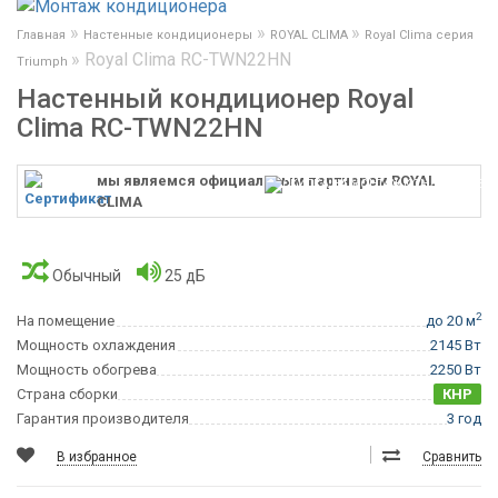
»
»
»
Главная
Настенные кондиционеры
ROYAL CLIMA
Royal Clima серия
»
Royal Clima RC-TWN22HN
Triumph
Настенный кондиционер Royal
Clima RC-TWN22HN
мы являемся официальным партнером ROYAL
CLIMA
Обычный
25 дБ
2
На помещение
до 20 м
Мощность охлаждения
2145 Вт
Мощность обогрева
2250 Вт
Страна сборки
КНР
Гарантия производителя
3 год
В избранное
Сравнить