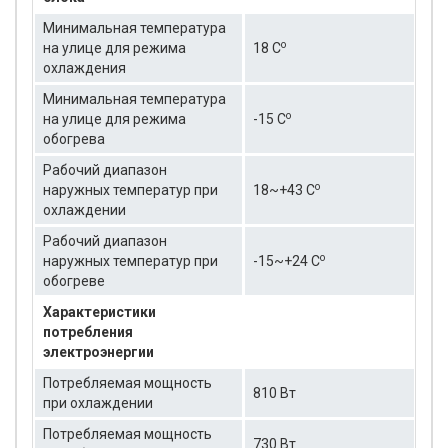
Минимальная температура
о
на улице для режима
18 C
охлаждения
Минимальная температура
о
на улице для режима
-15 C
обогрева
Рабочий диапазон
о
наружных температур при
18~+43 C
охлаждении
Рабочий диапазон
о
наружных температур при
-15~+24 C
обогреве
Характеристики
потребления
электроэнергии
Потребляемая мощность
810 Вт
при охлаждении
Потребляемая мощность
730 Вт