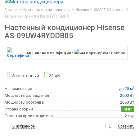
»
»
»
»
Главная
Настенные кондиционеры
Hisense
SMART DC Inverter
Hisense AS-09UW4RYDDB05
Настенный кондиционер Hisense
AS-09UW4RYDDB05
мы являемся официальным партнером Hisense
Инверторный
24 дБ
2
На помещение
до 25 м
Мощность охлаждения
2600 Вт
Мощность обогрева
2650 Вт
Страна сборки
КНР
Гарантия производителя
2 год
В избранное
Сравнить