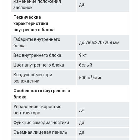
Изменение положения
да
заслонок
Технические
характеристики
внутреннего блока
Габариты внутреннего
до 780x270x208 мм
блока
Вес внутреннего блока
9 кг
Цвет внутреннего блока
белый
Воздухообмен при
3
500 м
/мин
охлаждении
Особенности внутреннего
блока
Управление скоростью
да
вентилятора
Функция самодиагностики
да
Съемная лицевая панель
да