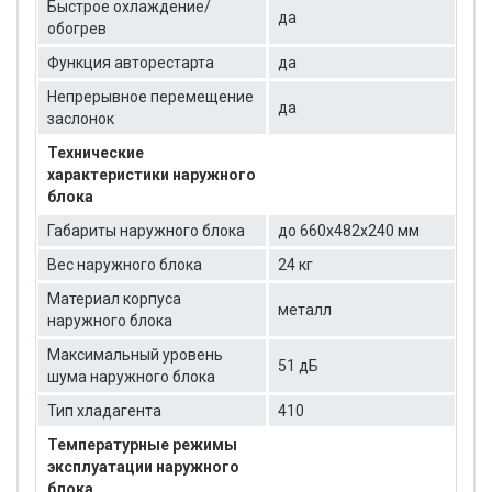
Быстрое охлаждение/
да
обогрев
Функция авторестарта
да
Непрерывное перемещение
да
заслонок
Технические
характеристики наружного
блока
Габариты наружного блока
до 660x482x240 мм
Вес наружного блока
24 кг
Материал корпуса
металл
наружного блока
Максимальный уровень
51 дБ
шума наружного блока
Тип хладагента
410
Температурные режимы
эксплуатации наружного
блока