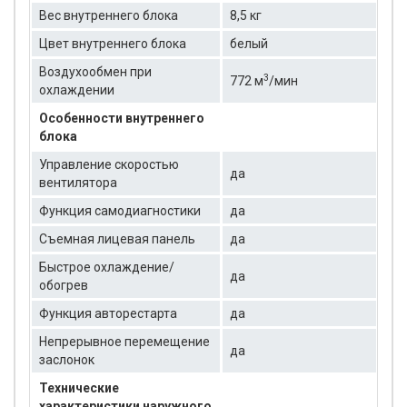
Вес внутреннего блока
8,5 кг
Цвет внутреннего блока
белый
Воздухообмен при
3
772 м
/мин
охлаждении
Особенности внутреннего
блока
Управление скоростью
да
вентилятора
Функция самодиагностики
да
Съемная лицевая панель
да
Быстрое охлаждение/
да
обогрев
Функция авторестарта
да
Непрерывное перемещение
да
заслонок
Технические
характеристики наружного