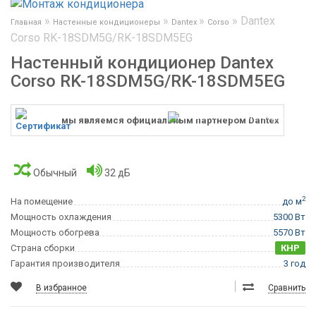
»
»
»
»
Dantex
Главная
Настенные кондиционеры
Dantex
Corso
Corso RK-18SDM5G/RK-18SDM5EG
Настенный кондиционер Dantex
Corso RK-18SDM5G/RK-18SDM5EG
мы являемся официальным партнером Dantex
Обычный
32 дБ
2
На помещение
до м
Мощность охлаждения
5300 Вт
Мощность обогрева
5570 Вт
Страна сборки
КНР
Гарантия производителя
3 год
В избранное
Сравнить