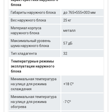
блока
Габариты наружного блока
до 765×555×303 мм
Вес наружного блока
25 кг
Материал корпуса
металл
наружного блока
Максимальный уровень
57 дБ
шума наружного блока
Тип хладагента
32
Температурные режимы
эксплуатации наружного
блока
Минимальная температура
о
на улице для режима
+18 C
охлаждения
Минимальная температура
о
на улице для режима
-7 C
обогрева