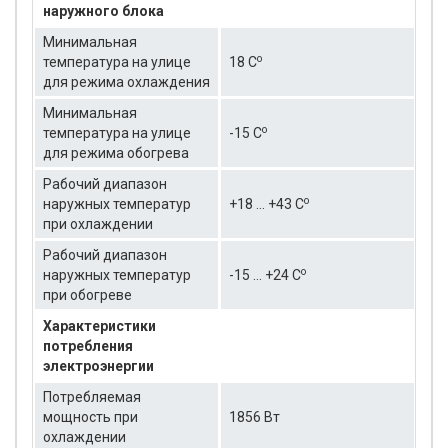
наружного блока
Минимальная
о
температура на улице
18 C
для режима охлаждения
Минимальная
о
температура на улице
-15 C
для режима обогрева
Рабочий диапазон
о
наружных температур
+18 ... +43 C
при охлаждении
Рабочий диапазон
о
наружных температур
-15 ... +24 C
при обогреве
Характеристики
потребления
электроэнергии
Потребляемая
мощность при
1856 Вт
охлаждении