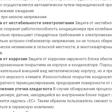
с осуществляется автоматически путем периодической про
 режиме ожидания
 при низком напряжении
а от нестабильности электропитания
Защита от нестаби
х сохранит работоспособность кондиционера при колебания
ельно превышает стандартные требования к электромехан
льно встроен стабилизатор напряжения, он не только сбере
чески незаменим в сельской местности, в многоквартирн
в.
а от коррозии
Защита от коррозии наружного блока обесп
ррозионным покрытиям на корпусе и конденсаторе. Порош
кательный внешний вид металлическому корпусу, но и пре
го морского климата. Износостойкое покрытие конденсато
ратного термоциклирования, предохраняя поверхности от
ужение утечки хладагента
В случае обнаружения процесс
ионере, датчик, находящийся во внутреннем блоке подаст
зится надпись «EC». Таким образом пользователь сможет
ться в сервисную компанию.