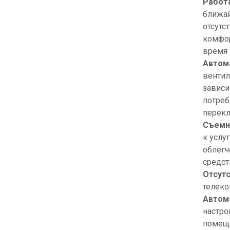
Работ
ближай
отсутс
комфор
время 
Автом
вентил
зависи
потреб
перекл
Съемн
к услу
облегч
средст
Отсут
телеко
Автом
настро
помеще