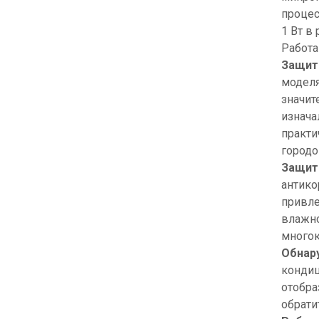
процес
1 Вт в
Работа
Защит
моделя
значит
изнача
практи
городо
Защит
антико
привле
влажно
многок
Обнар
кондиц
отобра
обрати