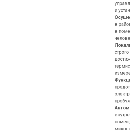
управл
и уста
Осуше
в райо
в поме
челове
Локал
строго
достиж
термис
измере
Функц
предот
электр
пробуж
Автом
внутре
помеще
микрок