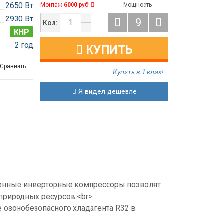
2650 Вт
Монтаж
6000
руб!
Мощность
2930 Вт
9
Кол:
КНР
2 год
КУПИТЬ
Сравнить
Купить в 1 клик!
Я видел дешевле
нные инверторные компрессоры позволят
природных ресурсов.<br>
 озонобезопасного хладагента R32 в