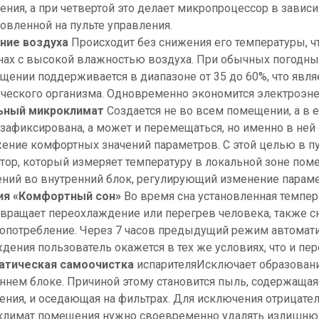
ения, а при четвертой это делает микропроцессор в завис
новленной на пульте управления.
ние воздуха
Происходит без снижения его температуры, 
нах с высокой влажностью воздуха. При обычных погодны
щении поддерживается в диапазоне от 35 до 60%, что явл
ческого организма. Одновременно экономится электроэнер
ьный микроклимат
Создается не во всем помещении, а в 
 зафиксирована, а может и перемещаться, но именно в не
ение комфортных значений параметров. С этой целью в п
тор, который измеряет температуру в локальной зоне пом
ний во внутренний блок, регулирующий изменение параме
ия «Комфортный сон»
Во время сна установленная темпера
вращает переохлаждение или перегрев человека, также с
опотребление. Через 7 часов предыдущий режим автоматич
дения пользователь окажется в тех же условиях, что и пер
атическая самоочистка
испарителя
Исключает образовани
ннем блоке. Причиной этому становится пыль, содержаща
ния, и оседающая на фильтрах. Для исключения отрицател
лимат помещения нужно своевременно удалять излишнюю 