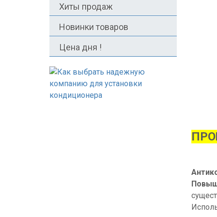
Хиты продаж
Новинки товаров
Цена дня !
ПРО
Антико
Повыш
сущест
Исполь