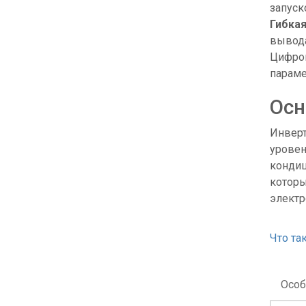
запуск
Гибка
вывода
Цифро
параме
Осн
Инверт
уровен
кондиц
которы
электр
Что та
Особ