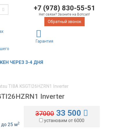
+7 (978) 830-55-51
Нет связи? Звоните на Вотсап!
Обратный звонок
ах
Гарантия
ашего
ЕН ЧЕРЕЗ 3-4 ДНЯ
atsu TIBA KSGTI26HZRN1 Inverter
TI26HZRN1 Inverter
33 500
37000
установим от 6000
2
до 25 м