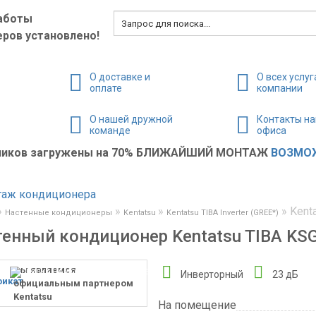
аботы
ров установлено!
О доставке и
О всех услуг
оплате
компании
О нашей дружной
Контакты н
команде
офиса
жников загружены на 70% БЛИЖАЙШИЙ МОНТАЖ
ВОЗМОЖ
»
»
»
»
Kent
Настенные кондиционеры
Kentatsu
Kentatsu TIBA Inverter (GREE*)
енный кондиционер Kentatsu TIBA KSG
мы являемся
Инверторный
23 дБ
официальным партнером
Kentatsu
На помещение