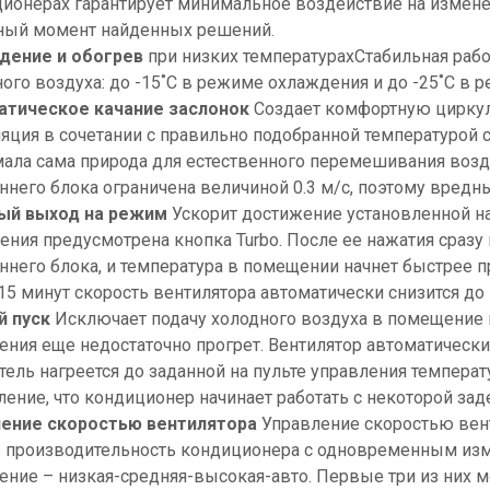
ионерах гарантирует минимальное воздействие на измене
ный момент найденных решений.
дение и обогрев
при низких температурах
Стабильная рабо
ого воздуха: до -15˚С в режиме охлаждения и до -25˚С в 
атическое качание заслонок
Создает комфортную циркул
яция в сочетании с правильно подобранной температурой 
ала сама природа для естественного перемешивания возд
ннего блока ограничена величиной 0.3 м/с, поэтому вредн
ый выход на режим
Ускорит достижение установленной на 
ения предусмотрена кнопка Turbo. После ее нажатия сразу
ннего блока, и температура в помещении начнет быстрее п
15 минут скорость вентилятора автоматически снизится до
й пуск
Исключает подачу холодного воздуха в помещение 
ния еще недостаточно прогрет. Вентилятор автоматически н
тель нагреется до заданной на пульте управления темпера
ление, что кондиционер начинает работать с некоторой зад
ление скоростью вентилятора
Управление скоростью вен
 производительность кондиционера с одновременным изм
ние – низкая-средняя-высокая-авто. Первые три из них 