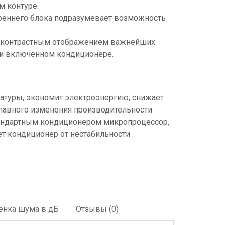
м контуре.
реннего блока подразумевает возможность
и контрастным отображением важнейших
при включенном кондиционере.
атуры, экономит электроэнергию, снижает
плавного изменения производительности
тандартным кондиционером микропроцессор,
т кондиционер от нестабильности
енка шума в дБ
Отзывы (0)