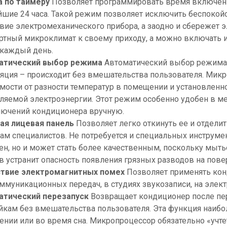
а по таймеру
Позволяет программировать время включен
шие 24 часа. Такой режим позволяет исключить беспокой
твие электромеханического прибора, а заодно и сбережет 
тный микроклимат к своему приходу, а можно включать и
каждый день.
атический выбор режима
Автоматический выбор режима 
яция – происходит без вмешательства пользователя. Микр
мости от разности температур в помещении и установленн
ляемой электроэнергии. Этот режим особенно удобен в ме
ючений кондиционера вручную.
ая лицевая панель
Позволяет легко откинуть ее и отделит
гам специалистов. Не потребуется и специальных инструме
ен, но и может стать более качественным, поскольку мыт
в устранит опасность появления грязных разводов на пове
ствие электромагнитных помех
Позволяет применять кон
ммуникационных передач, в студиях звукозаписи, на электр
атический перезапуск
Возвращает кондиционер после пе
йкам без вмешательства пользователя. Эта функция наибо
нии или во время сна. Микропроцессор обязательно «учте