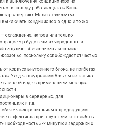
ия и выключения кондиционера на
ство по поводу работающего в Ваше
электроэнергию. Можно «заказать»
 выключать кондиционер в одно и то же
– охлаждение, нагрев или только
опроцессор будет сам их чередовать в
ой на пульте, обеспечивая экономию
жсезонье, поскольку освобождает от частых
ь от корпуса внутреннего блока, не прибегая
нтов. Уход за внутренним блоком не только
ье в теплой воде с применением моющих
рхности.
диционеры в серверных, для
останциях и т.д.
ребоя с электропитанием к предыдущим
лее эффективна при отсутствии кого-либо в
т» необходимость 3-х минутной задержки с