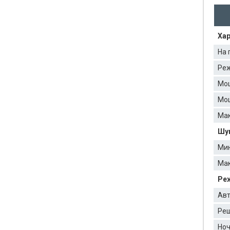
Хар
На 
Реж
Мо
Мощ
Мак
Шум
Мин
Мак
Ре
Авт
Реш
Ноч