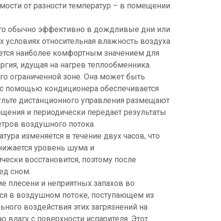
имости от разности температур – в помещении
что обычно эффективно в дождливые дни или
х условиях относительная влажность воздуха
яется наиболее комфортным значением для
гия, идущая на нагрев теплообменника.
его ограниченной зоне. Она может быть
й с помощью кондиционера обеспечивается
ульте дистанционного управления размещают
ещения и периодически передает результаты
тров воздушного потока.
тура изменяется в течение двух часов, что
нижается уровень шума и
ески восстановится, поэтому после
ед сном.
е плесени и неприятных запахов во
яся в воздушном потоке, поступающем из
ьного воздействия этих загрязнений на
влагу с поверхности испарителя. Этот