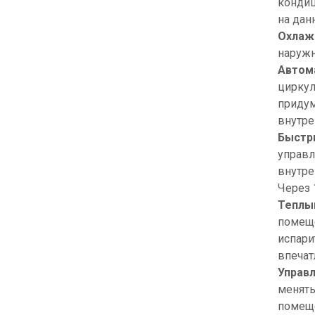
кондиц
на дан
Охлаж
наружн
Автом
циркул
придум
внутре
Быстр
управл
внутре
Через 
Теплы
помеще
испари
впечат
Управ
менять
помеще