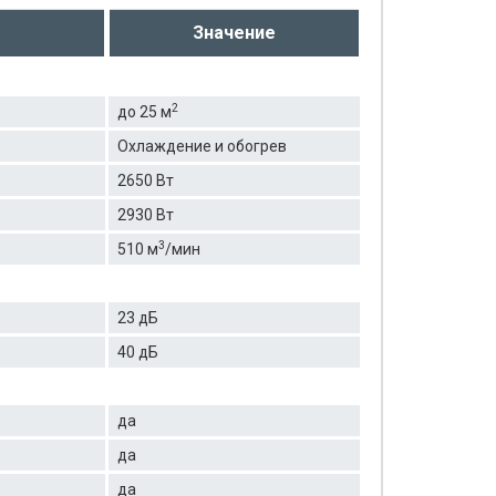
Значение
2
до 25 м
Охлаждение и обогрев
2650 Вт
2930 Вт
3
510 м
/мин
23 дБ
40 дБ
да
да
да