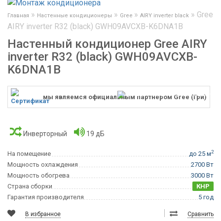
»
»
»
»
Gree
Главная
Настенные кондиционеры
Gree
AIRY inverter black
AIRY inverter R32 (black) GWH09AVCXB-K6DNA1B
Настенный кондиционер Gree AIRY
inverter R32 (black) GWH09AVCXB-
K6DNA1B
мы являемся официальным партнером Gree (Гри)
Инверторный
19 дБ
2
На помещение
до 25 м
Мощность охлаждения
2700 Вт
Мощность обогрева
3000 Вт
Страна сборки
КНР
Гарантия производителя
5 год
В избранное
Сравнить