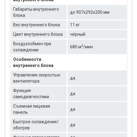
Габариты внутреннего
до 907x292x200 мм
блока
Вес внутреннего блока
11 кг
Цвет внутреннего блока
чёрный
Воздухообмен при
3
680 м
/мин
охлаждении
Особенности
внутреннего блока
Управление скоростью
да
вентилятора
Функция
да
самодиагностики
Съемная лицевая
да
панель
Быстрое охлаждение/
да
обогрев