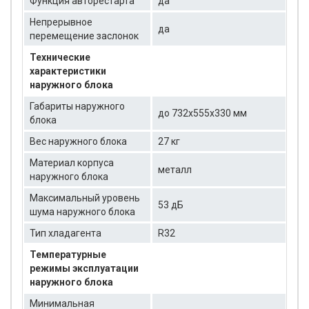
Функция авторестарта
да
Непрерывное
да
перемещение заслонок
Технические
характеристики
наружного блока
Габариты наружного
до 732x555x330 мм
блока
Вес наружного блока
27 кг
Материал корпуса
металл
наружного блока
Максимальный уровень
53 дБ
шума наружного блока
Тип хладагента
R32
Температурные
режимы эксплуатации
наружного блока
Минимальная